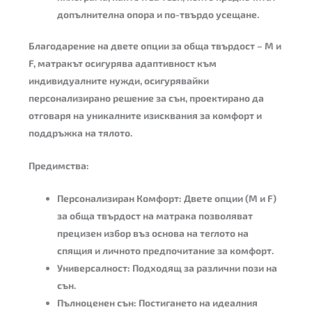
допълнителна опора и по-твърдо усещане.
Благодарение на двете опции за
обща твърдост
–
M
и
F,
матракът осигурява адаптивност към
индивидуалните нужди, осигурявайки
персонализирано решение за сън, проектирано да
отговаря на уникалните изисквания за комфорт и
поддръжка на тялото.
Предимства:
Персонализиран Комфорт:
Двете опции (
M
и
F
)
за
обща твърдост
на матрака позволяват
прецизен избор въз основа на теглото на
спящия и личното предпочитание за комфорт.
Универсалност:
Подходящ за различни пози на
сън.
Пълноценен сън:
Постигането на идеалния