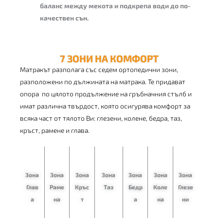
баланс между мекота и подкрепа води до по-
качествен сън.
7 ЗОНИ НА КОМФОРТ
Матракът разполага със седем ортопедични зони,
разположени по дължината на матрака. Те придават
опора по цялото продължение на гръбначния стълб и
имат различна твърдост, която осигурява комфорт за
всяка част от тялото Ви: глезени, колене, бедра, таз,
кръст, рамене и глава.
30%
ВЗЕМЕТЕ ДО
ОТСТЪПКА!
КУПИ ПОВЕЧЕ - СПЕСТИ ПОВЕЧЕ
Зона
Зона
Зона
Зона
Зона
Зона
Зона
10%
отстъпка, ако закупите
2
произволни
Глав
Раме
Кръс
Таз
Бедр
Коле
Глезе
продукта
а
на
т
а
на
ни
30%
отстъпка, ако закупите
3
произволни