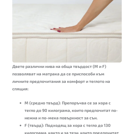
Двете различни нива на
обща твърдост (M и F)
позволяват на матрака да се приспособи към
личните предпочитания за комфорт и теглото на
спящия:
M (средно твърд)
: Препоръчва се за хора с
тегло до 90 килограма, които предпочитат по-
нежна и по-мека повърхност за сън.
F (твърд)
: Подходящ за хора с тегло до 130
килограма, както и за тези, които предпочитат