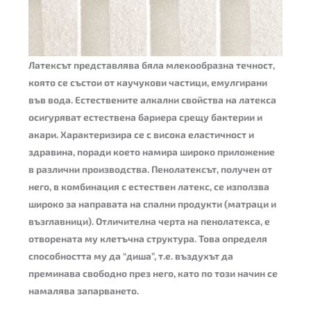
Латексът представлява бяла млекообразна течност,
която се състои от каучукови частици, емулгирани
във вода. Естествените алкални свойства на латекса
осигуряват естествена бариера срещу бактерии и
акари. Характеризира се с висока еластичност и
здравина, поради което намира широко приложение
в различни производства. Пенолатексът, получен от
него, в комбинация с естествен латекс, се използва
широко за направата на спални продукти (матраци и
възглавници). Отличителна черта на пенолатекса, е
отворената му клетъчна структура. Това определя
способността му да “диша”, т.е. въздухът да
преминава свободно през него, като по този начин се
намалява запарването.