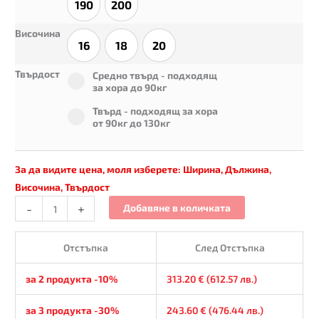
190
200
190
200
Височина
16
18
20
16
18
20
Select pa_tvyrdost
Твърдост
Средно твърд - подходящ за хора до 90кг optio
Средно твърд - подходящ
за хора до 90кг
Твърд - подходящ за хора от 90кг до 130кг opti
Твърд - подходящ за хора
от 90кг до 130кг
За да видите цена, моля изберете:
Ширина, Дължина,
Височина, Твърдост
-
+
Добавяне в количката
Отстъпка
След Отстъпка
за 2 продукта -10%
313.20
€
(
612.57
лв.
)
за 3 продукта -30%
243.60
€
(
476.44
лв.
)