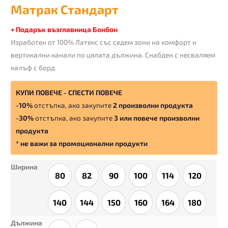
за
Матрак Стандарт
Матрак
Стандарт
+ Подарък възглавница Бонбон
Изработен от 100% Латекс със седем зони на комфорт и
вертикални канали по цялата дължина. Снабден с несваляем
калъф с борд
КУПИ ПОВЕЧЕ - СПЕСТИ ПОВЕЧЕ
-10%
отстъпка, ако закупите
2 произволни продукта
-30%
отстъпка, ако закупите
3 или повече произволни
продукта
* не важи за промоционални продукти
Ширина
80
82
90
100
114
120
80
82
90
100
114
120
140
144
150
160
164
180
140
144
150
160
164
180
Дължина