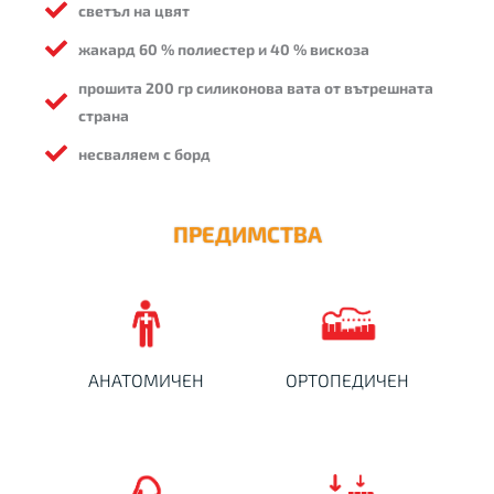
светъл на цвят
жакард 60 % полиестер и 40 % вискоза
прошита 200 гр силиконова вата от вътрешната
страна
несваляем с борд
ПРЕДИМСТВА
Обгръща тялото и му
Чрез обособените седем зони
осигурява равномерна опора
на различни твърдости
във всяка точка на допир.
създава равномерна
Kръвта циркулира свободно и
ортопедична опора за
оросява правилно всички
АНАТОМИЧЕН
ОРТОПЕДИЧЕН
гръбначния стълб.
части на тялото.
Латексът е най-еластичният