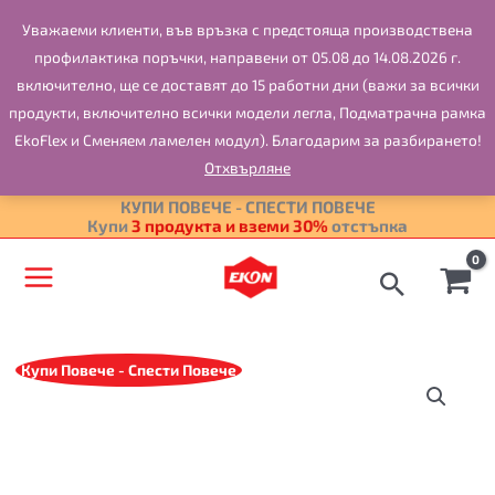
Skip
Уважаеми клиенти, във връзка с предстоящa производствена
to
профилактика поръчки, направени от 05.08 до 14.08.2026 г.
content
включително, ще се доставят до 15 работни дни (важи за всички
продукти, включително всички модели легла, Подматрачна рамк
EkoFlex и Сменяем ламелен модул). Благодарим за разбирането!
Отхвърляне
КУПИ ПОВЕЧЕ - СПЕСТИ ПОВЕЧЕ
Купи
отстъпка
3 продукта и вземи
Купи Повече - Спести Повече