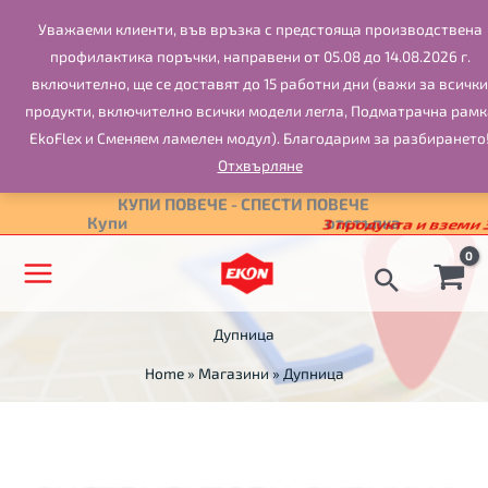
Skip
Уважаеми клиенти, във връзка с предстоящa производствена
to
профилактика поръчки, направени от 05.08 до 14.08.2026 г.
content
включително, ще се доставят до 15 работни дни (важи за всички
продукти, включително всички модели легла, Подматрачна рамк
EkoFlex и Сменяем ламелен модул). Благодарим за разбирането
Отхвърляне
КУПИ ПОВЕЧЕ - СПЕСТИ ПОВЕЧЕ
Купи
2 продукта и вземи 10%
отстъпка
Дупница
Home
»
Магазини
»
Дупница