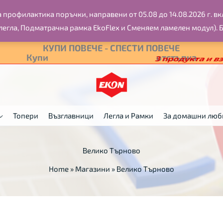
профилактика поръчки, направени от 05.08 до 14.08.2026 г. вкл
легла, Подматрачна рамка EkoFlex и Сменяем ламелен модул). 
КУПИ ПОВЕЧЕ - СПЕСТИ ПОВЕЧЕ
Купи
2 продукта и вземи 10%
отстъпка
Топери
Възглавници
Легла и Рамки
За домашни лю
Велико Търново
Home
»
Магазини
»
Велико Търново