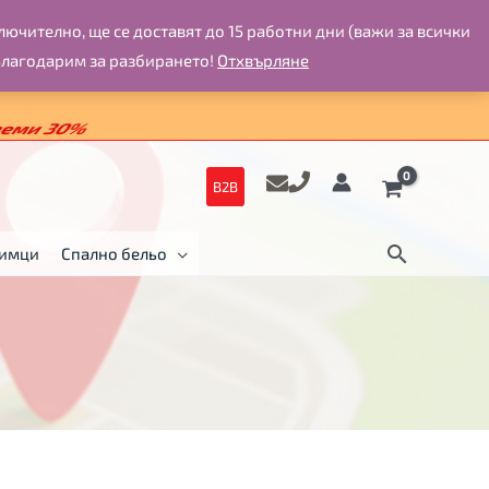
ючително, ще се доставят до 15 работни дни (важи за всички
Благодарим за разбирането!
Отхвърляне
B2B
бимци
Спално бельо