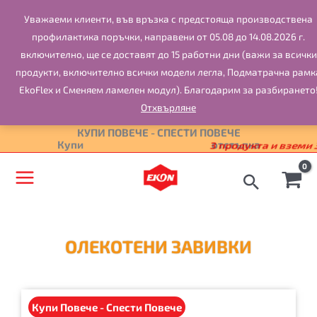
Skip
Уважаеми клиенти, във връзка с предстоящa производствена
to
профилактика поръчки, направени от 05.08 до 14.08.2026 г.
content
включително, ще се доставят до 15 работни дни (важи за всички
продукти, включително всички модели легла, Подматрачна рамк
EkoFlex и Сменяем ламелен модул). Благодарим за разбирането
Отхвърляне
КУПИ ПОВЕЧЕ - СПЕСТИ ПОВЕЧЕ
Купи
2 продукта и вземи 10%
отстъпка
ОЛЕКОТЕНИ ЗАВИВКИ
Купи Повече - Спести Повече